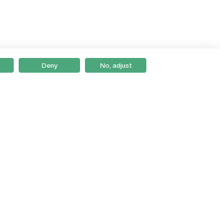
Deny
No, adjust
Braga
Lisboa
Porto
Viseu