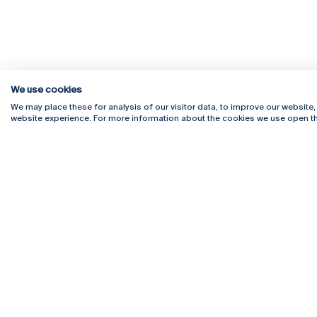
We use cookies
We may place these for analysis of our visitor data, to improve our website
website experience. For more information about the cookies we use open th
Rua Diogo Botelho 1327
Campus 
4169-005 Porto
Webmail
+351 226 196 240
Intranet
Email:
artes@ucp.pt
Serviço
Como C
Newslet