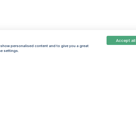
Accept all
, show personalised content and to give you a great
e settings.
Online
© 2026
Universidade
Católica
s
Portuguesa
hegar
Política de
ter
Privacidade
Termos &
Condições
Direitos do Titular
dos Dados
Entidades Financiadoras