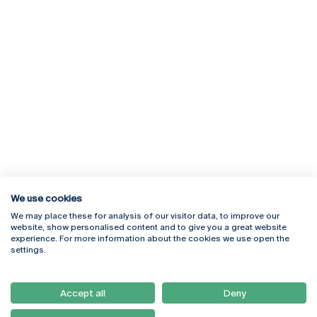
We use cookies
We may place these for analysis of our visitor data, to improve our
Rua Diogo Botelho 1327
Campus Online
website, show personalised content and to give you a great website
4169-005 Porto
Webmail
experience. For more information about the cookies we use open the
+351 226 196 240
Intranet
settings.
Email:
artes@ucp.pt
Serviços
Como Chegar
Accept all
Deny
Newsletter