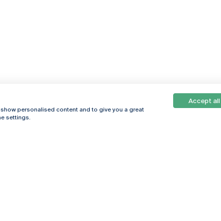
Accept all
, show personalised content and to give you a great
e settings.
Online
© 2026
Universidade
Católica
s
Portuguesa
hegar
Política de
ter
Privacidade
Termos &
Condições
Direitos do Titular
dos Dados