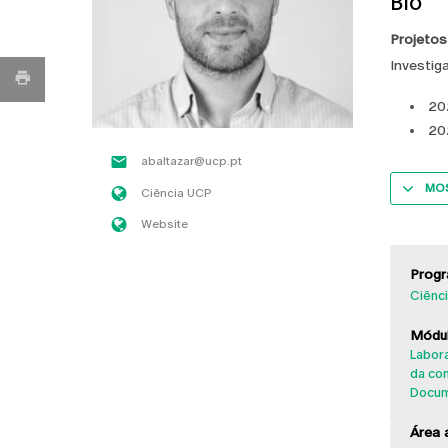
Bio
Projetos
Investig
20
20
abaltazar@ucp.pt
MOS
Ciência UCP
Website
Progr
Ciênci
Módul
Labor
da co
Docum
Área a