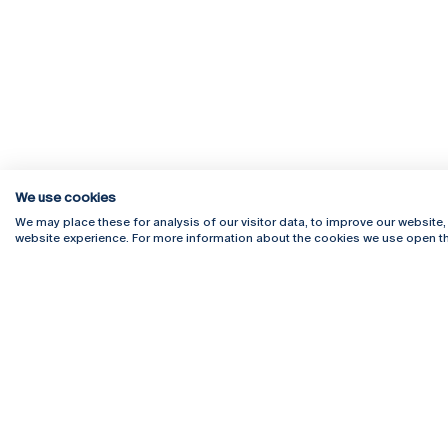
We use cookies
We may place these for analysis of our visitor data, to improve our website
website experience. For more information about the cookies we use open th
Rua Diogo Botelho 1327
Campus 
4169-005 Porto
Webmail
+351 226 196 240
Intranet
Email:
artes@ucp.pt
Serviço
Como C
Newslet