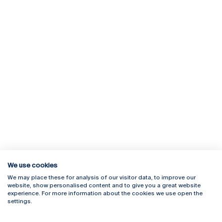
We use cookies
We may place these for analysis of our visitor data, to improve our
Rua Diogo Botelho 1327
Campus Online
website, show personalised content and to give you a great website
4169-005 Porto
Webmail
experience. For more information about the cookies we use open the
+351 226 196 240
Intranet
settings.
Email:
artes@ucp.pt
Serviços