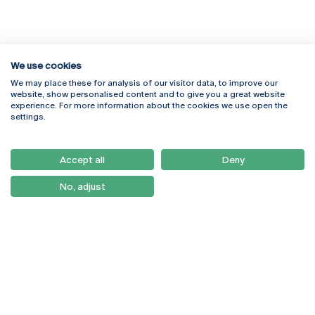
We use cookies
We may place these for analysis of our visitor data, to improve our
Rua Diogo Botelho 1327
Campus Online
website, show personalised content and to give you a great website
4169-005 Porto
Webmail
experience. For more information about the cookies we use open the
+351 226 196 240
Intranet
settings.
Email:
artes@ucp.pt
Serviços
Como Chegar
Accept all
Deny
Newsletter
No, adjust
© 2026
Braga
Universidade Católica
Lisboa
Portuguesa
Porto
Viseu
Política de Privacidade
Termos & Condições
Direitos do Titular dos