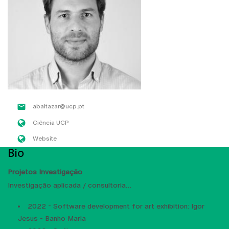
abaltazar@ucp.pt
Ciência UCP
Website
Bio
Projetos Investigação
Investigação aplicada / consultoria
2022 - Software development for art exhibition: Igor
Jesus - Banho Maria