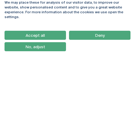
We may place these for analysis of our visitor data, to improve our
Rua Diogo Botelho 1327
Campus Online
website, show personalised content and to give you a great website
4169-005 Porto
Webmail
experience. For more information about the cookies we use open the
+351 226 196 240
Intranet
settings.
Email:
artes@ucp.pt
Serviços
Como Chegar
Accept all
Deny
Newsletter
No, adjust
© 2026
Braga
Universidade Católica
Lisboa
Portuguesa
Porto
Viseu
Política de Privacidade
Termos & Condições
Direitos do Titular dos
Dados
Entidades Financiadoras