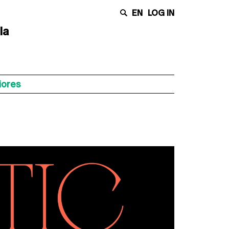
EN
LOG IN
la
iores