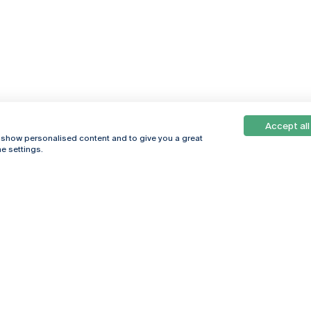
Accept all
, show personalised content and to give you a great
e settings.
Online
© 2026
Universidade
Católica
s
Portuguesa
hegar
Política de
ter
Privacidade
Termos &
Condições
Direitos do Titular
dos Dados