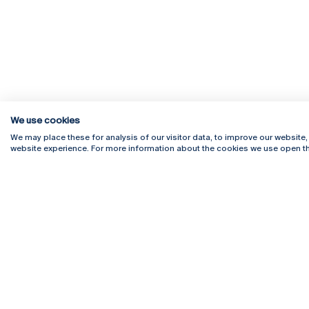
We use cookies
We may place these for analysis of our visitor data, to improve our website
website experience. For more information about the cookies we use open th
Rua Diogo Botelho 1327
Campus 
4169-005 Porto
Webmail
+351 226 196 240
Intranet
Email:
artes@ucp.pt
Serviço
Como C
Newslet