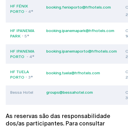
HF FÉNIX
booking.fenixporto@hfhotels.com
C
PORTO
- 4*
2
HF IPANEMA
booking.ipanemapark@hfhotels.com
C
PARK
- 5*
1
HF IPANEMA
booking.ipanemaporto@hfhotels.com
C
PORTO
- 4*
2
HF TUELA
C
booking.tuela@hfhotels.com
PORTO
- 3*
2
Bessa Hotel
groups@bessahotel.com
C
3
As reservas são das responsabilidade
dos/as participantes. Para consultar