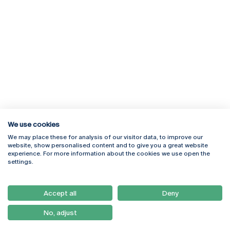
We use cookies
We may place these for analysis of our visitor data, to improve our
Rua Diogo Botelho 1327
Campus Online
website, show personalised content and to give you a great website
4169-005 Porto
Webmail
experience. For more information about the cookies we use open the
+351 226 196 240
Intranet
settings.
Email:
artes@ucp.pt
Serviços
Como Chegar
Accept all
Deny
Newsletter
No, adjust