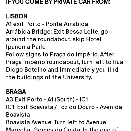
IF YOU COME BY PRIVATE CAR FROM:
LISBON
A1 exit Porto - Ponte Arrábida
Arrábida Bridge: Exit Bessa Leite, go
around the roundabout, skip Hotel
Ipanema Park.
Follow signs to Praça do Império. After
Praça Império roundabout, turn left to Rua
Diogo Botelho and immediately you find
the buildings of the University.
BRAGA
A3 Exit Porto - A1 (South) - IC1
IC1: Exit Boavista / Foz do Douro - Avenida
Boavista
Boavista Avenue: Turn left to Avenue
Marechal Gomes da Costa. In the end of