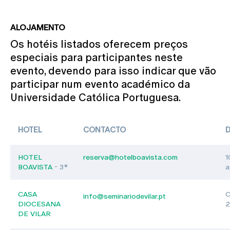
ALOJAMENTO
Os hotéis listados oferecem preços
especiais para participantes neste
evento, devendo para isso indicar que vão
participar num evento académico da
Universidade Católica Portuguesa.
HOTEL
CONTACTO
D
HOTEL
reserva@hotelboavista.com
1
BOAVISTA
- 3*
a
CASA
C
info@seminariodevilar.pt
DIOCESANA
2
DE VILAR