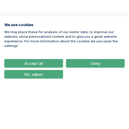
We use cookies
We may place these for analysis of our visitor data, to improve our
Rua Diogo Botelho 1327
Campus Online
website, show personalised content and to give you a great website
4169-005 Porto
Webmail
experience. For more information about the cookies we use open the
+351 226 196 240
Intranet
settings.
Email:
artes@ucp.pt
Serviços
Como Chegar
Accept all
Deny
Newsletter
No, adjust
© 2026
Braga
Universidade Católica
Lisboa
Portuguesa
Porto
Viseu
Política de Privacidade
Termos & Condições
Direitos do Titular dos