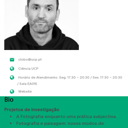
clobo@ucp.pt
Ciência UCP
Horário de Atendimento: Seg. 17:30 – 20:30 / Sex. 17:30 – 20:30
/ Sala EA015
Website
Bio
Projetos de investigação
A Fotografia enquanto uma prática subjectiva.
Fotografia e paisagem: novos modos de