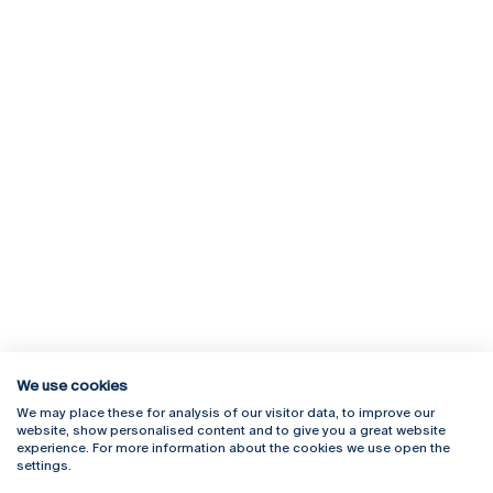
We use cookies
We may place these for analysis of our visitor data, to improve our
Rua Diogo Botelho 1327
Campus Online
website, show personalised content and to give you a great website
4169-005 Porto
Webmail
experience. For more information about the cookies we use open the
+351 226 196 240
Intranet
settings.
Email:
artes@ucp.pt