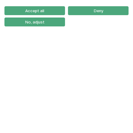
Serviços
Como Chegar
Accept all
Deny
Newsletter
No, adjust
© 2026
Braga
Universidade Católica
Lisboa
Portuguesa
Porto
Viseu
Política de Privacidade
Termos & Condições
Direitos do Titular dos
Dados
Entidades Financiadoras