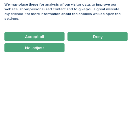
We may place these for analysis of our visitor data, to improve our
Rua Diogo Botelho 1327
Campus Online
website, show personalised content and to give you a great website
4169-005 Porto
Webmail
experience. For more information about the cookies we use open the
+351 226 196 240
Intranet
settings.
Email:
artes@ucp.pt
Serviços
Como Chegar
Accept all
Deny
Newsletter
No, adjust
© 2026
Braga
Universidade Católica
Lisboa
Portuguesa
Porto
Viseu
Política de Privacidade
Termos & Condições
Direitos do Titular dos
Dados