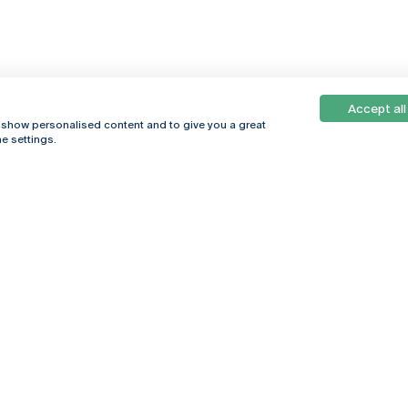
Accept all
, show personalised content and to give you a great
e settings.
Online
© 2026
Universidade
Católica
s
Portuguesa
hegar
Política de
ter
Privacidade
Termos &
Condições
Direitos do Titular
dos Dados
Entidades Financiadoras