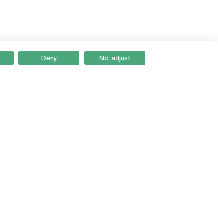
Deny
No, adjust
Braga
Lisboa
Porto
Viseu