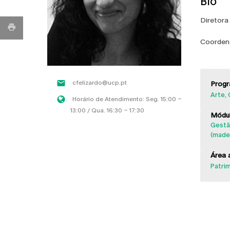
Bio
Diretora
Coordena
cfelizardo@ucp.pt
Progr
Arte,
Horário de Atendimento: Seg. 15:00 –
13:00 / Qua. 16:30 – 17:30
Módul
Gestã
(madei
Área a
Patri