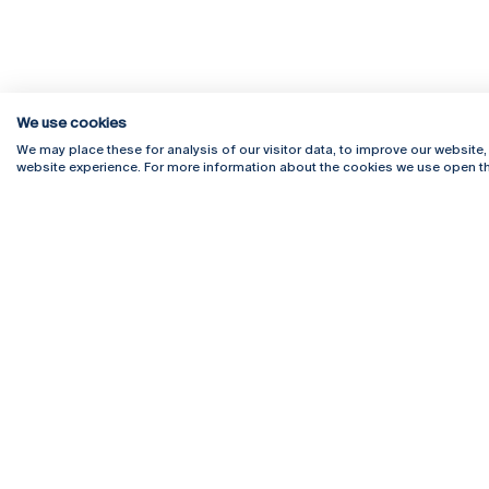
We use cookies
We may place these for analysis of our visitor data, to improve our website
website experience. For more information about the cookies we use open th
Rua Diogo Botelho 1327
Campus 
4169-005 Porto
Webmail
+351 226 196 240
Intranet
Email:
artes@ucp.pt
Serviço
Como C
Newslet