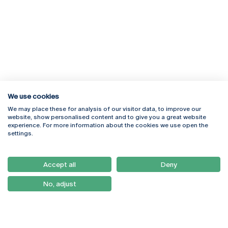
We use cookies
We may place these for analysis of our visitor data, to improve our
Rua Diogo Botelho 1327
Campus Online
website, show personalised content and to give you a great website
4169-005 Porto
Webmail
experience. For more information about the cookies we use open the
+351 226 196 240
Intranet
settings.
Email:
artes@ucp.pt
Serviços
Como Chegar
Accept all
Deny
Newsletter
No, adjust
© 2026
Braga
Universidade Católica
Lisboa