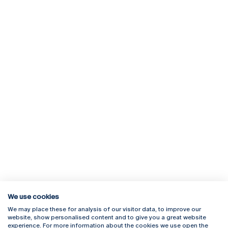
We use cookies
We may place these for analysis of our visitor data, to improve our
Rua Diogo Botelho 1327
Campus Online
website, show personalised content and to give you a great website
4169-005 Porto
Webmail
experience. For more information about the cookies we use open the