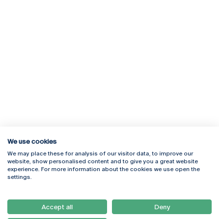
We use cookies
We may place these for analysis of our visitor data, to improve our
Rua Diogo Botelho 1327
Campus Online
website, show personalised content and to give you a great website
4169-005 Porto
Webmail
experience. For more information about the cookies we use open the
+351 226 196 240
Intranet
settings.
Email:
artes@ucp.pt
Serviços
Como Chegar
Accept all
Deny
Newsletter