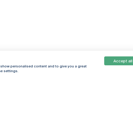
Accept all
, show personalised content and to give you a great
e settings.
Online
© 2026
Universidade
Católica
s
Portuguesa
hegar
Política de
ter
Privacidade
Termos &
Condições
Direitos do Titular
dos Dados