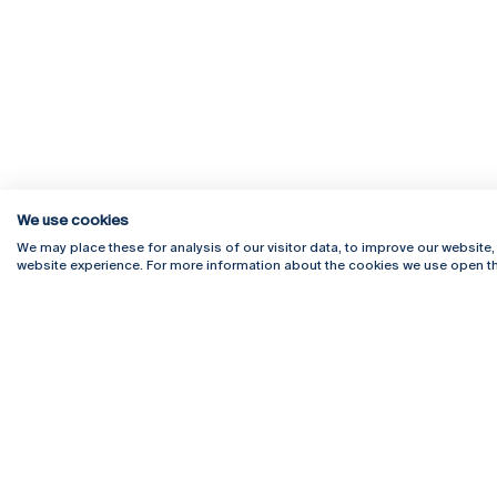
We use cookies
We may place these for analysis of our visitor data, to improve our website
website experience. For more information about the cookies we use open th
Rua Diogo Botelho 1327
Campus 
4169-005 Porto
Webmail
+351 226 196 240
Intranet
Email:
artes@ucp.pt
Serviço
Como C
Newslet