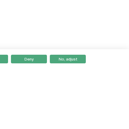
Deny
No, adjust
Braga
Lisboa
Porto
Viseu