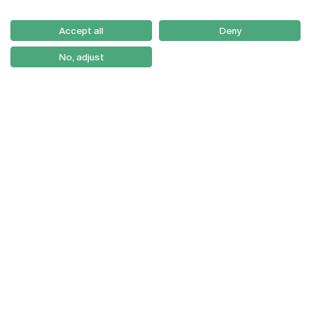
Email:
artes@ucp.pt
Serviços
Como Chegar
Accept all
Deny
Newsletter
No, adjust
© 2026
Braga
Universidade Católica
Lisboa
Portuguesa
Porto
Viseu
Política de Privacidade
Termos & Condições
Direitos do Titular dos
Dados
Entidades Financiadoras