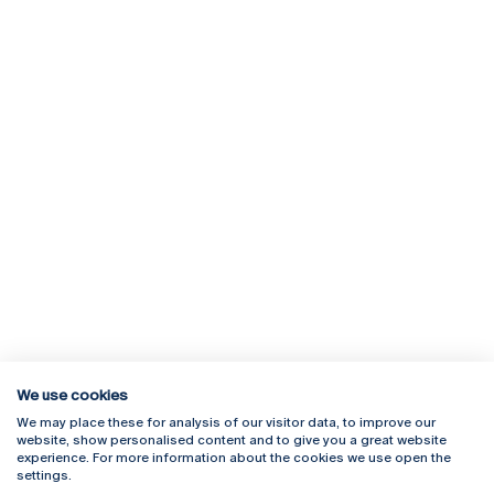
We use cookies
We may place these for analysis of our visitor data, to improve our
Rua Diogo Botelho 1327
Campus Online
website, show personalised content and to give you a great website
4169-005 Porto
Webmail
experience. For more information about the cookies we use open the
+351 226 196 240
Intranet
settings.