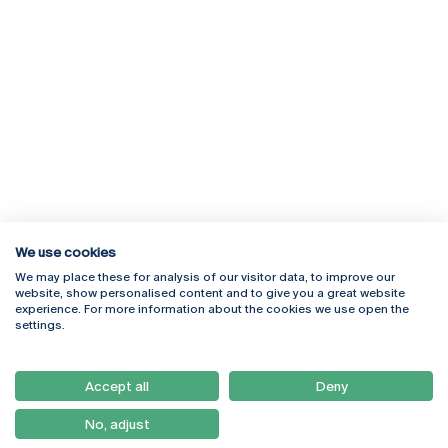
We use cookies
We may place these for analysis of our visitor data, to improve our
Rua Diogo Botelho 1327
Campus Online
website, show personalised content and to give you a great website
4169-005 Porto
Webmail
experience. For more information about the cookies we use open the
+351 226 196 240
Intranet
settings.
Email:
artes@ucp.pt
Serviços
Como Chegar
Accept all
Deny
Newsletter
No, adjust