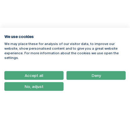
We use cookies
We may place these for analysis of our visitor data, to improve our
Rua Diogo Botelho 1327
Campus Online
website, show personalised content and to give you a great website
4169-005 Porto
Webmail
experience. For more information about the cookies we use open the
+351 226 196 240
Intranet
settings.
Email:
artes@ucp.pt
Serviços
Como Chegar
Accept all
Deny
Newsletter
No, adjust
© 2026
Braga
Universidade Católica
Lisboa
Portuguesa
Porto
Viseu
Política de Privacidade