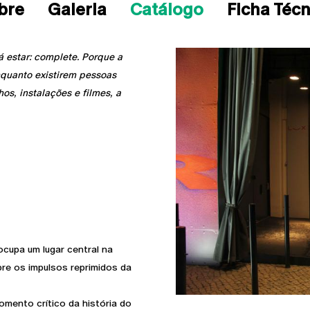
bre
Galeria
Catálogo
Ficha Técn
á estar: complete. Porque a
nquanto existirem pessoas
os, instalações e filmes, a
 ocupa um lugar central na
re os impulsos reprimidos da
mento crítico da história do