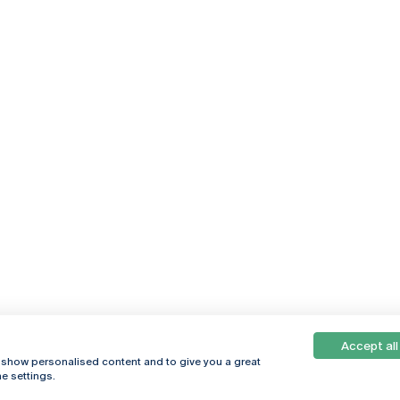
Accept all
, show personalised content and to give you a great
e settings.
Online
© 2026