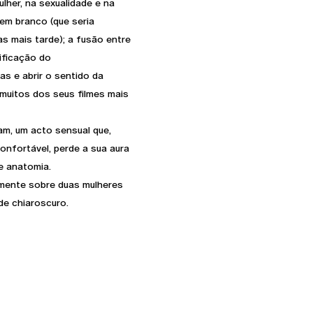
ulher, na sexualidade e na
em branco (que seria
s mais tarde); a fusão entre
ificação do
as e abrir o sentido da
uitos dos seus filmes mais
am, um acto sensual que,
nfortável, perde a sua aura
e anatomia.
amente sobre duas mulheres
de chiaroscuro.