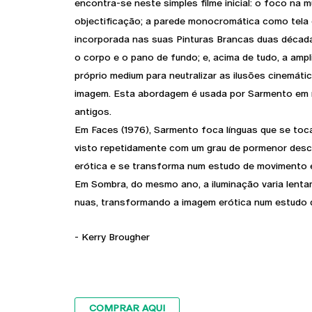
encontra-se neste simples filme inicial: o foco na m
objectificação; a parede monocromática como tela 
incorporada nas suas Pinturas Brancas duas década
o corpo e o pano de fundo; e, acima de tudo, a ampl
próprio medium para neutralizar as ilusões cinemátic
imagem. Esta abordagem é usada por Sarmento em m
antigos.
Em Faces (1976), Sarmento foca línguas que se toc
visto repetidamente com um grau de pormenor desco
erótica e se transforma num estudo de movimento 
Em Sombra, do mesmo ano, a iluminação varia lent
nuas, transformando a imagem erótica num estudo 
- Kerry Brougher
COMPRAR AQUI