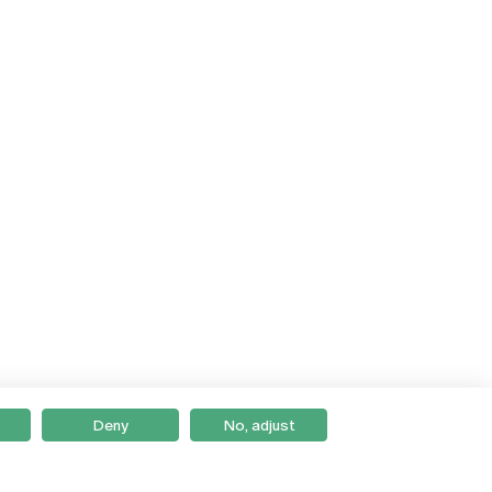
Deny
No, adjust
Braga