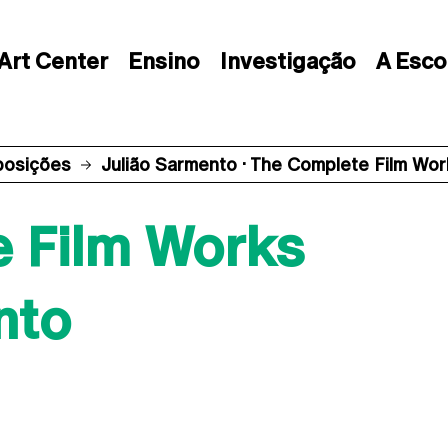
Art Center
Ensino
Investigação
A Esco
posições
Julião Sarmento · The Complete Film Wor
 Film Works
nto