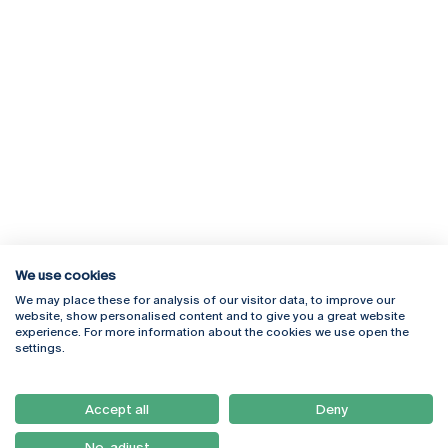
We use cookies
We may place these for analysis of our visitor data, to improve our
Rua Diogo Botelho 1327
Campus Online
website, show personalised content and to give you a great website
4169-005 Porto
Webmail
experience. For more information about the cookies we use open the
+351 226 196 240
Intranet
settings.
Email:
artes@ucp.pt
Serviços
Como Chegar
Accept all
Deny
Newsletter
No, adjust