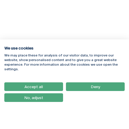
We use cookies
We may place these for analysis of our visitor data, to improve our
Rua Diogo Botelho 1327
Campus Online
website, show personalised content and to give you a great website
4169-005 Porto
Webmail
experience. For more information about the cookies we use open the
+351 226 196 240
Intranet
settings.
Email:
artes@ucp.pt
Serviços
Como Chegar
Accept all
Deny
Newsletter
No, adjust
© 2026
Braga
Universidade Católica
Lisboa
Portuguesa
Porto