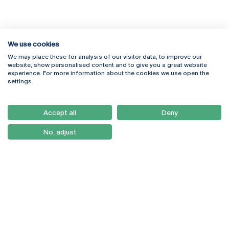
We use cookies
We may place these for analysis of our visitor data, to improve our
Rua Diogo Botelho 1327
Campus Online
website, show personalised content and to give you a great website
4169-005 Porto
Webmail
experience. For more information about the cookies we use open the
+351 226 196 240
Intranet
settings.
Email:
artes@ucp.pt
Serviços
Como Chegar
Accept all
Deny
Newsletter
No, adjust
© 2026
Braga
Universidade Católica
Lisboa
Portuguesa
Porto
Viseu
Política de Privacidade
Termos & Condições
Direitos do Titular dos