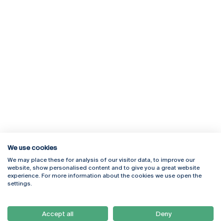
We use cookies
We may place these for analysis of our visitor data, to improve our
Rua Diogo Botelho 1327
Campus Online
website, show personalised content and to give you a great website
4169-005 Porto
Webmail
experience. For more information about the cookies we use open the
+351 226 196 240
Intranet
settings.
Email:
artes@ucp.pt
Serviços
Como Chegar
Accept all
Deny
Newsletter