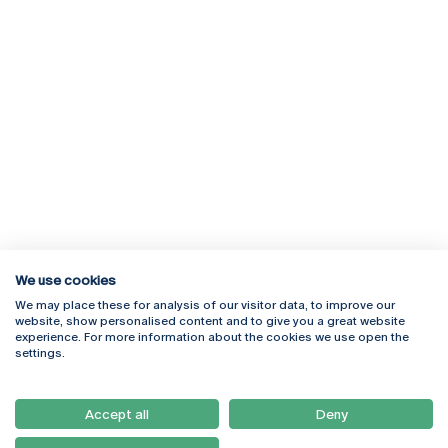
We use cookies
We may place these for analysis of our visitor data, to improve our
Rua Diogo Botelho 1327
Campus Online
website, show personalised content and to give you a great website
4169-005 Porto
Webmail
experience. For more information about the cookies we use open the
+351 226 196 240
Intranet
settings.
Email:
artes@ucp.pt
Serviços
Como Chegar
Accept all
Deny
Newsletter