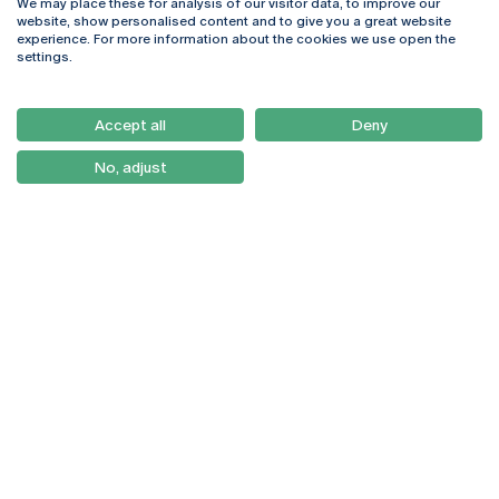
We may place these for analysis of our visitor data, to improve our
Rua Diogo Botelho 1327
Campus Online
website, show personalised content and to give you a great website
4169-005 Porto
Webmail
experience. For more information about the cookies we use open the
+351 226 196 240
Intranet
settings.
Email:
artes@ucp.pt
Serviços
Como Chegar
Accept all
Deny
Newsletter
No, adjust
© 2026
Braga
Universidade Católica
Lisboa
Portuguesa
Porto
Viseu
Política de Privacidade
Termos & Condições
Direitos do Titular dos
Dados
Entidades Financiadoras