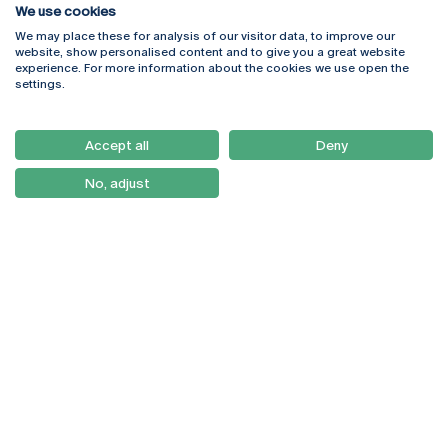
We use cookies
We may place these for analysis of our visitor data, to improve our
Rua Diogo Botelho 1327
Campus Online
website, show personalised content and to give you a great website
4169-005 Porto
Webmail
experience. For more information about the cookies we use open the
+351 226 196 240
Intranet
settings.
Email:
artes@ucp.pt
Serviços
Como Chegar
Accept all
Deny
Newsletter
No, adjust
© 2026
Braga
Universidade Católica
Lisboa
Portuguesa
Porto
Viseu
Política de Privacidade
Termos & Condições
Direitos do Titular dos
Dados