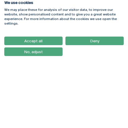
We use cookies
We may place these for analysis of our visitor data, to improve our
Rua Diogo Botelho 1327
Campus Online
website, show personalised content and to give you a great website
4169-005 Porto
Webmail
experience. For more information about the cookies we use open the
+351 226 196 240
Intranet
settings.
Email:
artes@ucp.pt
Serviços
Como Chegar
Accept all
Deny
Newsletter
No, adjust
© 2026
Braga
Universidade Católica
Lisboa
Portuguesa
Porto
Viseu
Política de Privacidade
Termos & Condições
Direitos do Titular dos
Dados