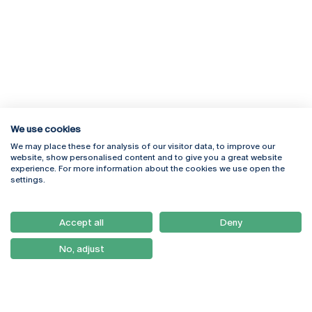
We use cookies
We may place these for analysis of our visitor data, to improve our
Rua Diogo Botelho 1327
Campus Online
website, show personalised content and to give you a great website
4169-005 Porto
Webmail
experience. For more information about the cookies we use open the
+351 226 196 240
Intranet
settings.
Email:
artes@ucp.pt
Serviços
Como Chegar
Accept all
Deny
Newsletter
No, adjust
© 2026
Braga
Universidade Católica
Lisboa