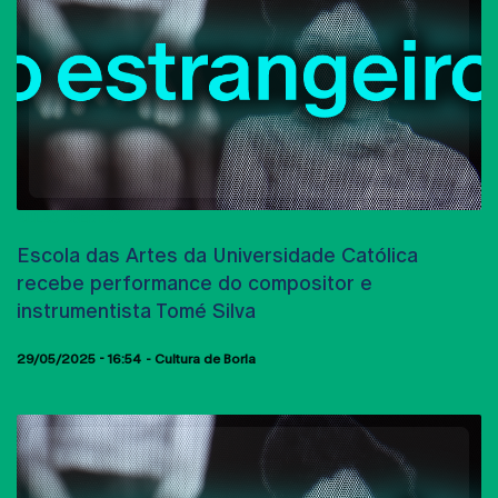
AULAS ABERTAS
Escola das Artes da Universidade Católica
recebe performance do compositor e
instrumentista Tomé Silva
29/05/2025 - 16:54
Cultura de Borla