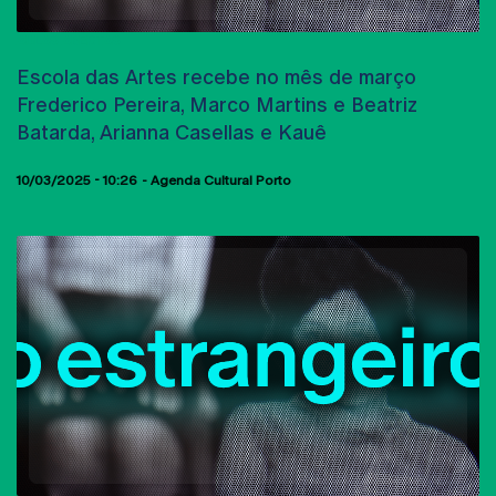
AULAS ABERTAS
Escola das Artes recebe no mês de março
Frederico Pereira, Marco Martins e Beatriz
Batarda, Arianna Casellas e Kauê
10/03/2025 - 10:26
Agenda Cultural Porto