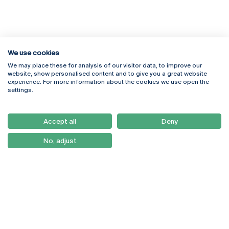
We use cookies
We may place these for analysis of our visitor data, to improve our
Rua Diogo Botelho 1327
Campus Online
website, show personalised content and to give you a great website
4169-005 Porto
Webmail
experience. For more information about the cookies we use open the
+351 226 196 240
Intranet
settings.
Email:
artes@ucp.pt
Serviços
Como Chegar
Accept all
Deny
Newsletter
No, adjust
© 2026
Braga
Universidade Católica
Lisboa
Portuguesa
Porto
Viseu
Política de Privacidade
Termos & Condições