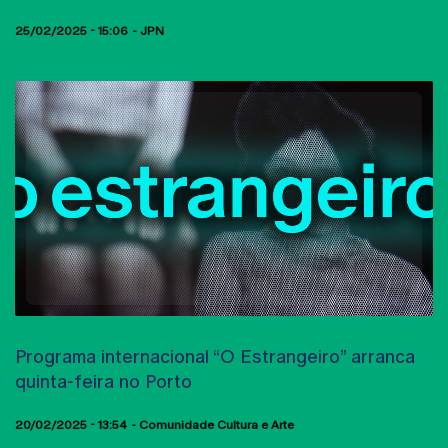
25/02/2025 - 15:06
JPN
AULAS ABERTAS
Programa internacional “O Estrangeiro” arranca
quinta-feira no Porto
20/02/2025 - 13:54
Comunidade Cultura e Arte