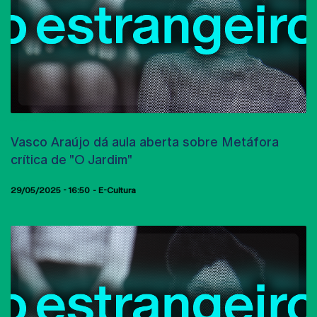
AULAS ABERTAS
Vasco Araújo dá aula aberta sobre Metáfora
crítica de "O Jardim"
29/05/2025 - 16:50
E-Cultura