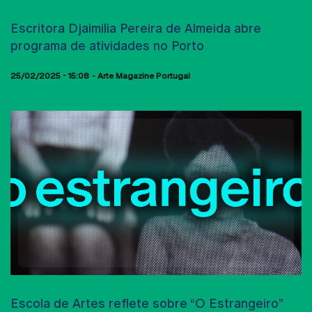
AULAS ABERTAS
Escritora Djaimilia Pereira de Almeida abre
programa de atividades no Porto
25/02/2025 - 15:08
Arte Magazine Portugal
AULAS ABERTAS
Escola de Artes reflete sobre “O Estrangeiro”