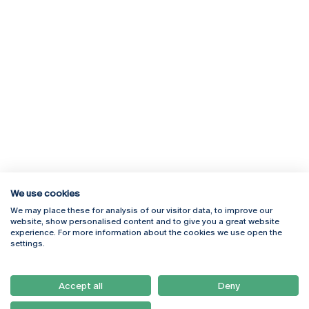
We use cookies
We may place these for analysis of our visitor data, to improve our
Rua Diogo Botelho 1327
Campus Online
website, show personalised content and to give you a great website
4169-005 Porto
Webmail
experience. For more information about the cookies we use open the
+351 226 196 240
Intranet
settings.
Email:
artes@ucp.pt
Serviços
Como Chegar
Accept all
Deny
Newsletter