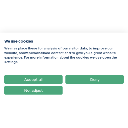
We use cookies
We may place these for analysis of our visitor data, to improve our
Rua Diogo Botelho 1327
Campus Online
website, show personalised content and to give you a great website
4169-005 Porto
Webmail
experience. For more information about the cookies we use open the
+351 226 196 240
Intranet
settings.
Email:
artes@ucp.pt
Serviços
Como Chegar
Accept all
Deny
Newsletter
No, adjust
© 2026
Braga
Universidade Católica
Lisboa
Portuguesa
Porto
Viseu