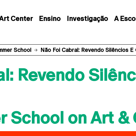
Art Center
Ensino
Investigação
A Esco
mmer School
Não Foi Cabral: Revendo Silêncios 
l: Revendo Silênc
 School on Art &