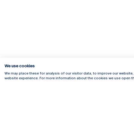
We use cookies
We may place these for analysis of our visitor data, to improve our website
website experience. For more information about the cookies we use open th
Rua Diogo Botelho 1327
Campus 
4169-005 Porto
Webmail
+351 226 196 240
Intranet
Email:
artes@ucp.pt
Serviço
Como C
Newslet