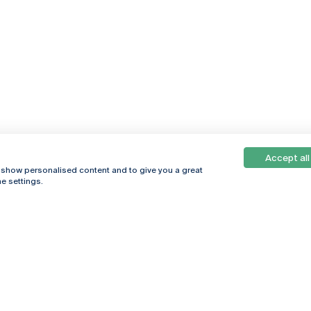
Accept all
, show personalised content and to give you a great
e settings.
Online
© 2026
Universidade
Católica
s
Portuguesa
hegar
Política de
ter
Privacidade
Termos &
Condições
Direitos do Titular