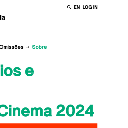
EN
LOG IN
la
E Omissões
Sobre
ios e
 Cinema 2024