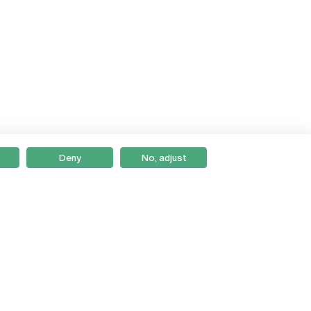
Deny
No, adjust
Braga
Lisboa
Porto
Viseu