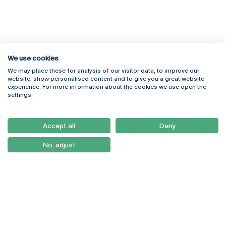
We use cookies
We may place these for analysis of our visitor data, to improve our
Rua Diogo Botelho 1327
Campus Online
website, show personalised content and to give you a great website
4169-005 Porto
Webmail
experience. For more information about the cookies we use open the
+351 226 196 240
Intranet
settings.
Email:
artes@ucp.pt
Serviços
Como Chegar
Accept all
Deny
Newsletter
No, adjust
© 2026
Braga
Universidade Católica
Lisboa
Portuguesa
Porto
Viseu
Política de Privacidade
Termos & Condições