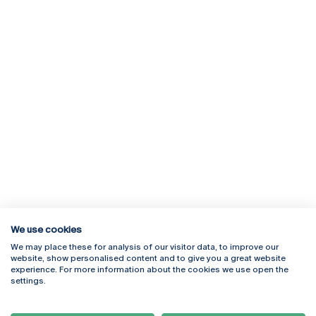
We use cookies
We may place these for analysis of our visitor data, to improve our
Rua Diogo Botelho 1327
Campus Online
website, show personalised content and to give you a great website
4169-005 Porto
Webmail
experience. For more information about the cookies we use open the
+351 226 196 240
Intranet
settings.
Email:
artes@ucp.pt
Serviços