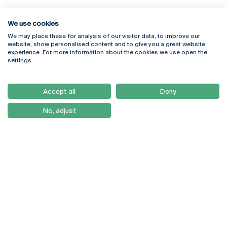
We use cookies
We may place these for analysis of our visitor data, to improve our
Rua Diogo Botelho 1327
Campus Online
website, show personalised content and to give you a great website
4169-005 Porto
Webmail
experience. For more information about the cookies we use open the
+351 226 196 240
Intranet
settings.
Email:
artes@ucp.pt
Serviços
Como Chegar
Accept all
Deny
Newsletter
No, adjust
© 2026
Braga
Universidade Católica
Lisboa
Portuguesa
Porto
Viseu
Política de Privacidade
Termos & Condições
Direitos do Titular dos
Dados