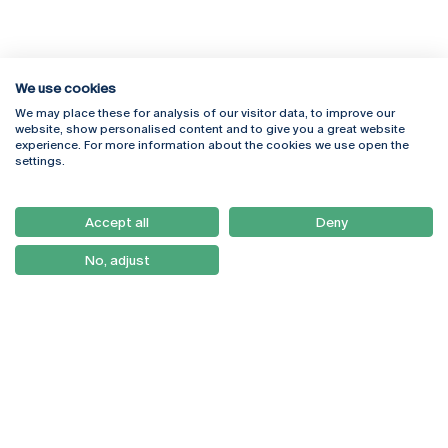
We use cookies
We may place these for analysis of our visitor data, to improve our
Rua Diogo Botelho 1327
Campus Online
website, show personalised content and to give you a great website
4169-005 Porto
Webmail
experience. For more information about the cookies we use open the
+351 226 196 240
Intranet
settings.
Email:
artes@ucp.pt
Serviços
Como Chegar
Accept all
Deny
Newsletter
No, adjust
© 2026
Braga
Universidade Católica
Lisboa
Portuguesa
Porto
Viseu
Política de Privacidade
Termos & Condições
Direitos do Titular dos