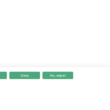
Deny
No, adjust
Braga
Lisboa
Porto
Viseu