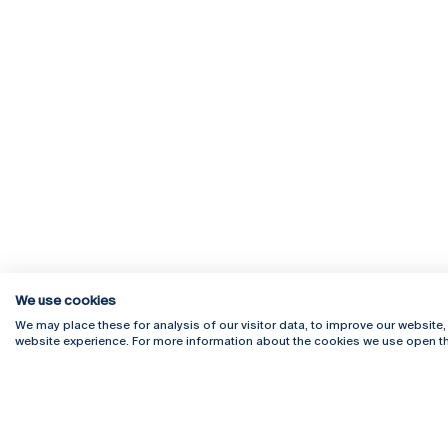
We use cookies
We may place these for analysis of our visitor data, to improve our website
website experience. For more information about the cookies we use open th
Rua Diogo Botelho 1327
Campus 
4169-005 Porto
Webmail
+351 226 196 240
Intranet
Email:
artes@ucp.pt
Serviço
Como C
Newslet