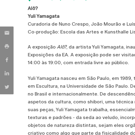
Alô?
Yuli Yamagata
Curadoria de Nuno Crespo, João Mourão e Luís
Co-produção: Escola das Artes e Kunsthalle L
A exposição
Alô?
, da artista Yuli Yamagata, ina
Exposições da EA. A exposição pode ser visit
14:00 às 19:00, com entrada livre ao público.
Yuli Yamagata nasceu em São Paulo, em 1989, 
em Escultura, na Universidade de São Paulo. 
no Brasil e internacionalmente. De descendên
aspetos da cultura, como shibori, uma técnica 
suas peças, Yuli Yamagata trabalha, essencial
texturas e padrões - da seda ao veludo, incor
objetos de natureza distintas, sejam eles orgâ
criativo como algo que parte da fisicalidade d