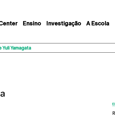
 Center
Ensino
Investigação
A Escola
e Yuli Yamagata
ta
E
R