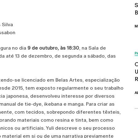
S
B
 Silva
M
issabon
ugura no dia
9 de outubro, às 18:30
, na Sala de
P
ada até 13 de dezembro, de segunda a sábado, das
O
U
R
tendo-se licenciado em Belas Artes, especialização
Desde 2015, tem exposto regularmente o seu trabalho
A
cia japonesa, desenvolveu interesse por diversos
manual de tie-dye, ikebana e manga. Para criar as
mente, com tecidos, sobrepondo diferentes têxteis,
porando materiais como resina e tinta, bem como
nicos ou artificiais. Yuli descreve o seu processo
o material em si ou de uma narrativa previamente