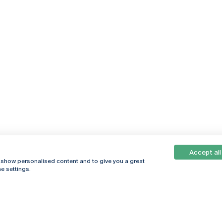
Accept all
, show personalised content and to give you a great
e settings.
Online
© 2026
Universidade
Católica
s
Portuguesa
hegar
Política de
ter