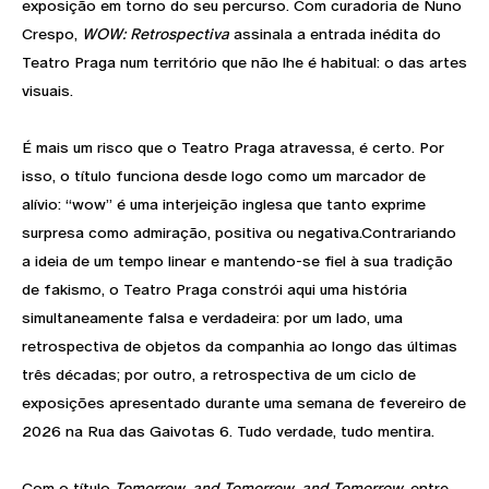
exposição em torno do seu percurso. Com curadoria de Nuno
Crespo,
WOW: Retrospectiva
assinala a entrada inédita do
Teatro Praga num território que não lhe é habitual: o das artes
visuais.
É mais um risco que o Teatro Praga atravessa, é certo. Por
isso, o título funciona desde logo como um marcador de
alívio: “wow” é uma interjeição inglesa que tanto exprime
surpresa como admiração, positiva ou negativa.Contrariando
a ideia de um tempo linear e mantendo-se fiel à sua tradição
de fakismo, o Teatro Praga constrói aqui uma história
simultaneamente falsa e verdadeira: por um lado, uma
retrospectiva de objetos da companhia ao longo das últimas
três décadas; por outro, a retrospectiva de um ciclo de
exposições apresentado durante uma semana de fevereiro de
2026 na Rua das Gaivotas 6. Tudo verdade, tudo mentira.
Com o título
Tomorrow, and Tomorrow, and Tomorrow
, entre