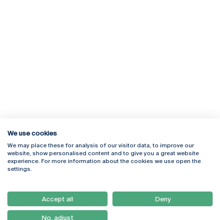
We use cookies
We may place these for analysis of our visitor data, to improve our
Rua Diogo Botelho 1327
Campus Online
website, show personalised content and to give you a great website
4169-005 Porto
Webmail
experience. For more information about the cookies we use open the
+351 226 196 240
Intranet
settings.
Email:
artes@ucp.pt
Serviços
Como Chegar
Accept all
Deny
Newsletter
No, adjust