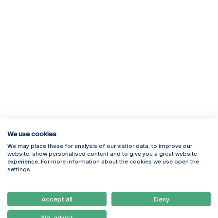
We use cookies
We may place these for analysis of our visitor data, to improve our
Rua Diogo Botelho 1327
Campus Online
website, show personalised content and to give you a great website
4169-005 Porto
Webmail
experience. For more information about the cookies we use open the
+351 226 196 240
Intranet
settings.
Email:
artes@ucp.pt
Serviços
Como Chegar
Accept all
Deny
Newsletter
No, adjust