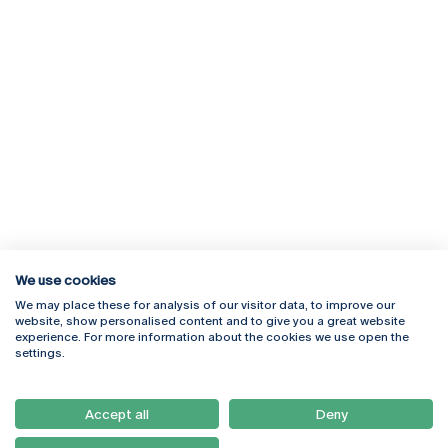
We use cookies
We may place these for analysis of our visitor data, to improve our
Rua Diogo Botelho 1327
Campus Online
website, show personalised content and to give you a great website
4169-005 Porto
Webmail
experience. For more information about the cookies we use open the
+351 226 196 240
Intranet
settings.
Email:
artes@ucp.pt
Serviços
Como Chegar
Accept all
Deny
Newsletter