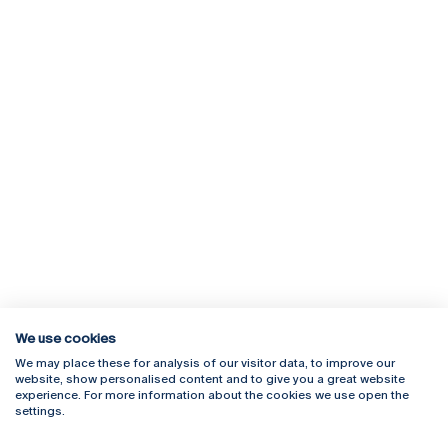
We use cookies
We may place these for analysis of our visitor data, to improve our
Rua Diogo Botelho 1327
Campus Online
website, show personalised content and to give you a great website
4169-005 Porto
Webmail
experience. For more information about the cookies we use open the
+351 226 196 240
Intranet
settings.
Email:
artes@ucp.pt
Serviços