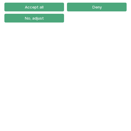
Como Chegar
Accept all
Deny
Newsletter
No, adjust
© 2026
Braga
Universidade Católica
Lisboa
Portuguesa
Porto
Viseu
Política de Privacidade
Termos & Condições
Direitos do Titular dos
Dados
Entidades
Financiadoras