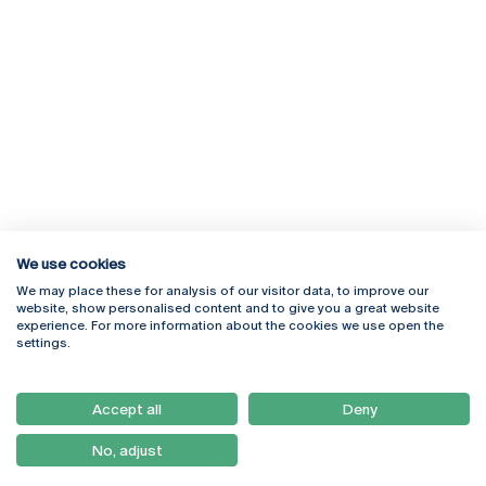
We use cookies
We may place these for analysis of our visitor data, to improve our
Rua Diogo Botelho 1327
Campus Online
website, show personalised content and to give you a great website
4169-005 Porto
Webmail
experience. For more information about the cookies we use open the
+351 226 196 240
Intranet
settings.
Email:
artes@ucp.pt
Serviços
Como Chegar
Accept all
Deny
Newsletter
No, adjust