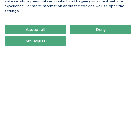
website, show personalised content and to give you a great website
4169-005 Porto
Webmail
experience. For more information about the cookies we use open the
+351 226 196 240
Intranet
settings.
Email:
artes@ucp.pt
Serviços
Como Chegar
Accept all
Deny
Newsletter
No, adjust
© 2026
Braga
Universidade Católica
Lisboa
Portuguesa
Porto
Viseu
Política de Privacidade
Termos & Condições
Direitos do Titular dos
Dados
Entidades