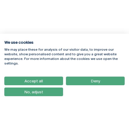
We use cookies
We may place these for analysis of our visitor data, to improve our
Rua Diogo Botelho 1327
Campus Online
website, show personalised content and to give you a great website
4169-005 Porto
Webmail
experience. For more information about the cookies we use open the
+351 226 196 240
Intranet
settings.
Email:
artes@ucp.pt
Serviços
Como Chegar
Accept all
Deny
Newsletter
No, adjust
© 2026
Braga
Universidade Católica
Lisboa
Portuguesa
Porto
Viseu