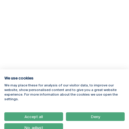
We use cookies
We may place these for analysis of our visitor data, to improve our
Rua Diogo Botelho 1327
Campus Online
website, show personalised content and to give you a great website
4169-005 Porto
Webmail
experience. For more information about the cookies we use open the
+351 226 196 240
Intranet
settings.
Email:
artes@ucp.pt
Serviços
Como Chegar
Accept all
Deny
Newsletter
No, adjust