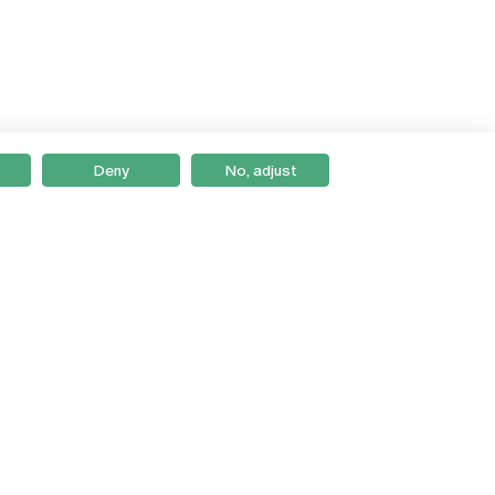
Deny
No, adjust
Braga
Lisboa
Porto
Viseu