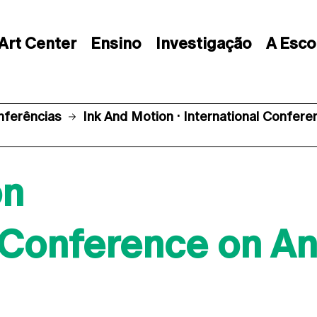
Art Center
Ensino
Investigação
A Esco
nferências
Ink And Motion · International Confer
on
l Conference on A