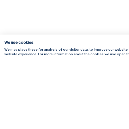
We use cookies
We may place these for analysis of our visitor data, to improve our website
website experience. For more information about the cookies we use open th
Rua Diogo Botelho 1327
Campus 
4169-005 Porto
Webmail
+351 226 196 240
Intranet
Email:
artes@ucp.pt
Serviço
Como C
Newslet