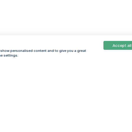
Accept all
, show personalised content and to give you a great
e settings.
Online
© 2026
Universidade
Católica
s
Portuguesa
hegar
Política de
ter
Privacidade
Termos &
Condições
Direitos do Titular
dos Dados