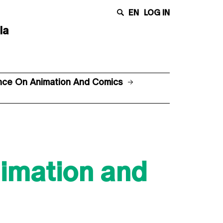
EN
LOG IN
la
ence On Animation And Comics
nimation and