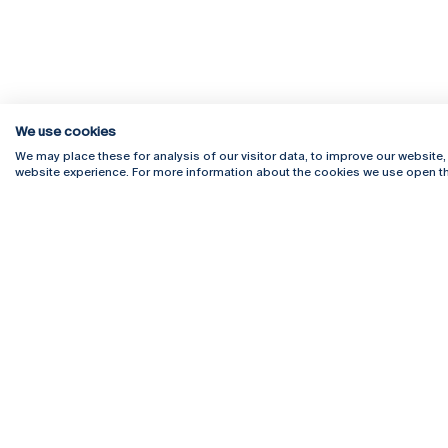
We use cookies
We may place these for analysis of our visitor data, to improve our website
website experience. For more information about the cookies we use open th
Rua Diogo Botelho 1327
Campus 
4169-005 Porto
Webmail
+351 226 196 240
Intranet
Email:
artes@ucp.pt
Serviço
Como C
Newslet