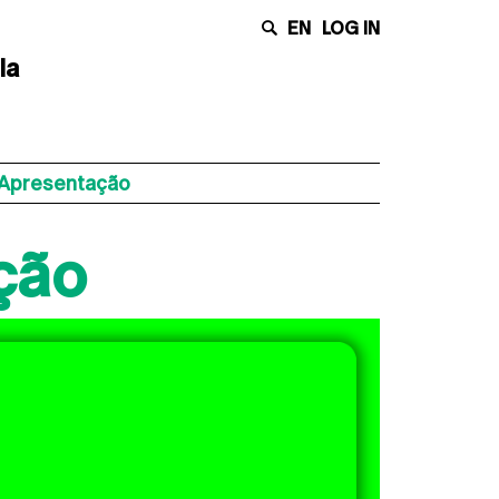
EN
LOG IN
la
Apresentação
ção