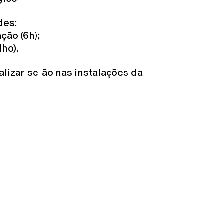
des:
ção (6h);
lho).
lizar-se-ão nas instalações da