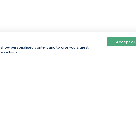
Accept all
, show personalised content and to give you a great
e settings.
Online
© 2026
Universidade
Católica
s
Portuguesa
hegar
Política de
ter
Privacidade
Termos &
Condições
Direitos do Titular
dos Dados