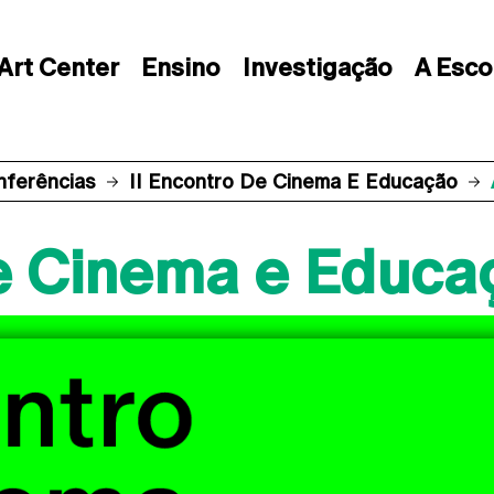
Art Center
Ensino
Investigação
A Esco
nferências
II Encontro De Cinema E Educação
de Cinema e Educa