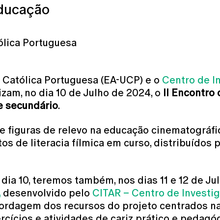
Educação
ólica Portuguesa
 Católica Portuguesa (EA-UCP) e o
Centro de I
zam, no dia 10 de Julho de 2024, o
II Encontro
e secundário
.
 figuras de relevo na educação cinematográfic
s de literacia fílmica em curso, distribuídos 
dia 10, teremos também, nos dias 11 e 12 de Ju
,
desenvolvido pelo
CITAR – Centro de Investi
bordagem dos recursos do projeto centrados na
cícios e atividades de cariz prático e pedagóg