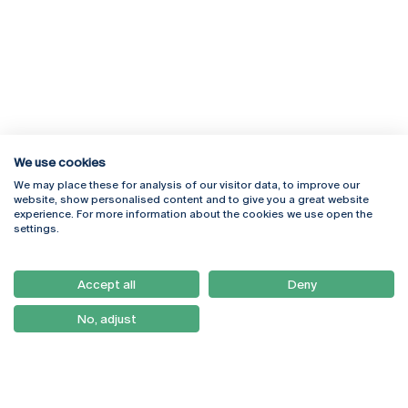
We use cookies
We may place these for analysis of our visitor data, to improve our
Rua Diogo Botelho 1327
Campus Online
website, show personalised content and to give you a great website
4169-005 Porto
Webmail
experience. For more information about the cookies we use open the
+351 226 196 240
Intranet
settings.
Email:
artes@ucp.pt
Serviços
Como Chegar
Accept all
Deny
Newsletter
No, adjust
© 2026
Braga
Universidade Católica
Lisboa